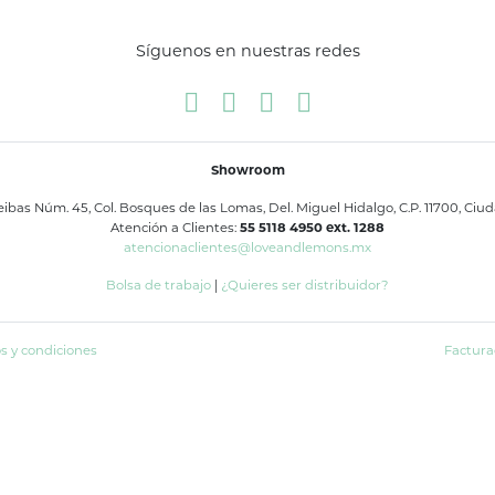
Síguenos en nuestras redes
Showroom
bas Núm. 45, Col. Bosques de las Lomas, Del. Miguel Hidalgo, C.P. 11700, Ciu
Atención a Clientes:
55 5118 4950 ext. 1288
atencionaclientes@loveandlemons.mx
Bolsa de trabajo
|
¿Quieres ser distribuidor?
s y condiciones
Factura