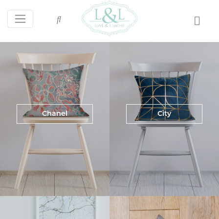
Chanel
City